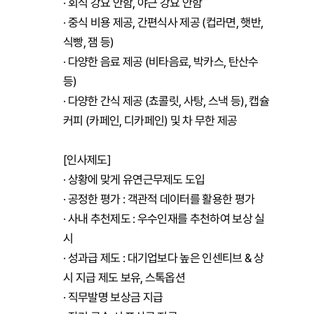
· 회식 강요 안함, 야근 강요 안함

· 중식 비용 제공, 간편식사 제공 (컵라면, 햇반, 
식빵, 잼 등)

· 다양한 음료 제공 (비타음료, 박카스, 탄산수 
등)

· 다양한 간식 제공 (쵸콜릿, 사탕, 스낵 등), 캡슐
커피 (카페인, 디카페인) 및 차 무한 제공

[인사제도]

· 상황에 맞게 유연근무제도 도입

· 공정한 평가 : 객관적 데이터를 활용한 평가

· 사내 추천제도 : 우수인재를 추천하여 보상 실
시

· 성과급 제도 : 대기업보다 높은 인센티브 & 상
시 지급 제도 보유, 스톡옵션

· 직무발명 보상금 지급
