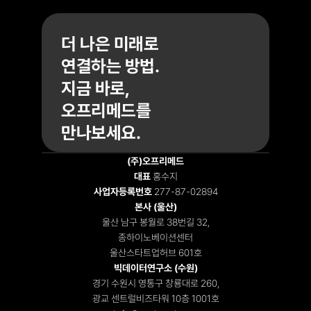
더 나은 미래로
연결하는 방법. 
지금 바로,
오프리메드를
만나보세요.  
(주)오프리메드
대표
 홍수지
사업자등록번호
 277-87-02894
Recruiting
|
Notices
|
Contact
본사 (울산)
울산 남구 봉월로 38번길 32,
종하이노베이션센터
울산스타트업허브 601호
빅데이터연구소 (수원)
경기 수원시 영통구 창룡대로 260,
광교 센트럴비즈타워 10층 1001호