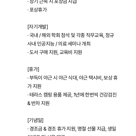
· 장기 근속 시 포상금 지급

· 포상휴가

[자기개발]

· 국내 / 해외 학회 참석 및 각종 직무교육, 정규 
사내 인공지능 / 의료 세미나 개최

· 도서 구매 지원, 교육비 지원

[휴가]

· 부득이 야근 시 야근 식대, 야근 택시비, 보상 휴
가 지원

· 테라스 캠핑 용품 제공, 1년에 한번씩 건강검진 
& 반차 지원

[기념일]

· 경조금 & 경조 휴가 지원, 명절 선물 지급, 생일 